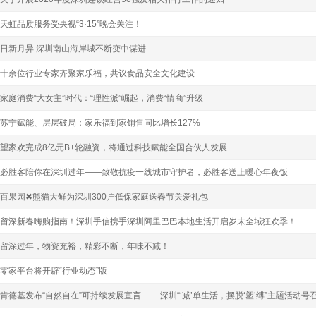
天虹品质服务受央视“3·15”晚会关注！
日新月异 深圳南山海岸城不断变中谋进
十余位行业专家齐聚家乐福，共议食品安全文化建设
家庭消费“大女主”时代：“理性派”崛起，消费“情商”升级
苏宁赋能、层层破局：家乐福到家销售同比增长127%
望家欢完成8亿元B+轮融资，将通过科技赋能全国合伙人发展
必胜客陪你在深圳过年——致敬抗疫一线城市守护者，必胜客送上暖心年夜饭
百果园✖熊猫大鲜为深圳300户低保家庭送春节关爱礼包
留深新春嗨购指南！深圳手信携手深圳阿里巴巴本地生活开启岁末全域狂欢季！
留深过年，物资充裕，精彩不断，年味不减！
零家平台将开辟“行业动态”版
肯德基发布“自然自在”可持续发展宣言 ——深圳“‘减’单生活，摆脱‘塑’缚”主题活动号