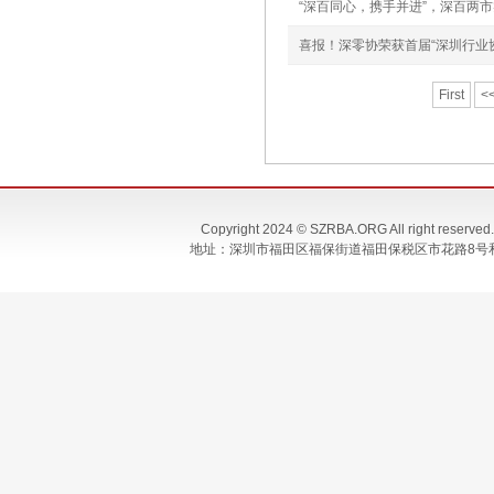
“深百同心，携手并进”，深百两
喜报！深零协荣获首届“深圳行业协
First
<
Copyright 2024 © SZRBA.ORG All righ
地址：深圳市福田区福保街道福田保税区市花路8号和合大厦T