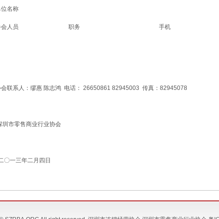
单位名称
参会人员
职务
手机
会联系人：缪惠 陈志鸿 电话： 26650861 82945003 传真：82945078
深圳市零售商业行业协会
二〇一三年二月四日