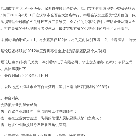
由深圳市零售商业行业协会、深圳市连锁经营协会、深圳市零售业防损专业委员会联合
坛” 将于2013年3月16日在深圳市金百合大酒店举行。本届会议的主题为“提升价值
从防损管理全过程的各关键环节展开多维度、全方位的分享和探讨，帮助企业从建立专
术、打造高效的全职能防损管控体系，最终实现有效的保护企业的有形和无形资产。
本届论坛的形式为：1、与会嘉宾仅150位，均为定向特别邀请； 2、主题演讲＋与
本届论坛还将颁发“2012年度深圳零售企业优秀防损团队及个人”奖项。
本届论坛由泰科-先讯美资、深圳蓉华电子有限公司、华士盘点服务（深圳）有限公司
办。具体事项如下：
一、会议时间：2013年3月16日
二、会议地点：深圳市金百合大酒店（深圳市南山区西丽湖路4038号）
三、参会对象
协会防损专业委员会成员；
零售、连锁企业总经理、主管防损工作副总经理；
零售、连锁企业负责营运、防损的管理人员以及防损部门负责人；
零售、连锁企业防损服务及设备设施供应商。