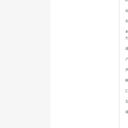
会
非
账