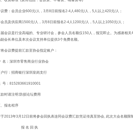
四、收费标准 (费用包括：会议费、中餐费、晚餐费等)
议费：会员企业600元/人，3月8日前报名2-4人480元/人，5人以上420元/人；
会员及供应商1500元/人，3月8日前报名2-4人1200元/人，5人以上1050元/人；
本届会议是行业高端的、专业研讨会，参会人员名额仅150人，报完即止。为感谢相关
为副会长单位及本次会议支持单位提供3个免费名额。
请将会议费提前汇款至协会指定账户：
户 名：深圳市零售商业行业协会
开户行：招商银行深圳皇岗支行
 号：815283661910001
汇款时请注明:防损论坛费用
五、报名程序
请于2013年3月12日前将参会回执表连同会议费汇款凭证传真至协会, 此次大会名额
报 名 回 执