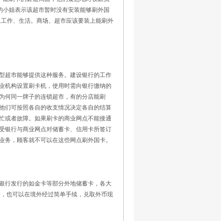
的小姐表示该超市暂时没有安装能够刷外国
里工作、生活。商场、超市应该要装上能刷外
型超市能够提供这种服务。建设银行的工作
业机构设置刷卡机，使用时需向银行缴纳的
为何同一牌子的连锁超市，有的分店能刷
他们可按照各自的收支情况决定各自的结算
忙或者故障。如果刷卡的商业网点不能接通
受银行与商业网点对储蓄卡、信用卡所签订
业务，顾客就不可以在这些网点刷外国卡。
银行发行的如金卡等部分外地储蓄卡，各大
卡，也可以在境外经过简单手续，兑取外币现