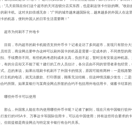
说：“几天前我在你们这个超市的天河连锁分店买东西，也是刷这张卡付款的啊。”收款
卡的刷卡机。这对夫妇倍感无奈：“广州的城市越来越国际化，越来越多的外国人在这
国卡的机器，便利外国人的日常生活需要啊！”
超市为何刷不了外地卡
目前，市内超市的刷卡机能否支持外币卡？记者走访了多间超市，发现只有部分大
人员坦言，商业网点要申办这种可以刷外国卡的机器是需要一定成本的，不同类型的商
回扣、手续费亦不同。有些机构考虑到成本太高，负担不起，暂时没有安装这种机器。
卡，有的分店却又不能了呢？建行的工作人员估计，各分店由不同的管理者承包经营，
方式。总的来说，如果出现刷卡机刷不了外国卡的情况，原因可能有两种：一是线路繁
银行主机的电话，就无法拨款、打印票据，顾客无法结账，但这种情况极少发生；二是
的合约所限。如果某银行与某商业网点所签的合约不包括用外地信用卡、储蓄卡结算的
哪些外币卡可以使用
那么，外国客人能在市内使用哪些外币卡呢？记者了解到，现在只有中国银行驻外
银行发行的VISA卡、万事达卡等国际信用卡，可以在中国使用；持有这些符合要求的
金。但前提都是商业网点与特定发卡银行有合约关系。