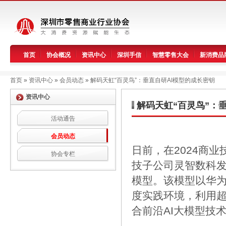
首页
协会概况
资讯中心
深圳手信
智慧零售大会
新消费品
首页
»
资讯中心
»
会员动态
»
解码天虹“百灵鸟”：垂直自研AI模型的成长密钥
资讯中心
解码天虹“百灵鸟”：
活动通告
会员动态
日前，在2024商
协会专栏
技子公司灵智数科发
模型。该模型以华
度实践环境，利用
合前沿AI大模型技