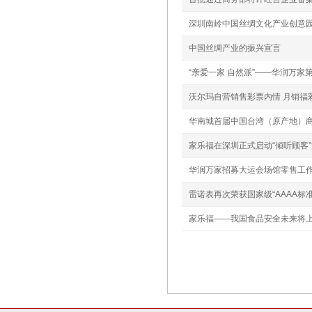
深圳南岭中国丝绸文化产业创意
中国丝绸产业的振兴宣言
“亲爱一家 自然派”——华润万家
沃尔玛自营销售彩票内情 月销福
华南城首届中国台湾（原产地）
家乐福在深圳正式启动“倾听顾客
华润万家招募大运会场馆零售工
雷诺表再次荣获国家级“AAAA标
家乐福——我国食品安全未来将