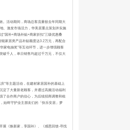
效。活动期间，商场总客流量较去年同期大
落地、激发市场活力，华美居重点策划并实施
通过“国补+商场补贴+商家折扣”三级优惠叠
能家居类产品补贴额度达3.2万元，再配合
豪华家电抽奖”等互动环节，进一步增强顾客
突破千人，单日销售均超过千万元，不仅大
“大店庆”等主题活动，在建材家居国补的基础上
沉淀了大量新老顾客，并通过高频活动福利
强了合作商户的信心，为后续招商调整和租
居，始终守护业主朋友们的「快乐安居」梦
开展《焕新家，享国补》、《感恩回馈-寻找