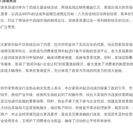
0.深港美居
深港美居成功举办了四场主题促销活动，商场实现总销售额超亿元，展现出强大的市场
效显著，以高达460%的达成率超额完成预定目标；八月份促销活动再创佳绩，客单价突
突出，印证了商场在中高端市场的精准定位。深港美居通过这一系列精彩纷呈的活动，
的广泛赞誉。
本次家装补贴不仅有效拉动了内需，也为市民提供了实实在在的优惠。综合型家居卖场
务保障完善等特点，自然成为消费者使用补贴进行集中采购的首选平台。各大卖场紧抓机
专人提供政策咨询与申报协助，确保消费者便捷、高效地享受优惠。同时，卖场层面叠
计等服务，形成了“政府补贴+企业让利”的双重激励模式，极大激发了消费者的购置热
均实现大幅增长，客单价显著提升，充分体现了政策与市场协同发力的强大效能。
深圳市零售商业行业协会相关负责人表示，本次家装补贴活动成功探索了政府引导、市
费回升、推动产业升级、改善民生福祉起到了积极作用。综合大卖场作为连接供需两端
度是活动成功实施的重要保障。同时，协会开展了线下参与企业培训，组建监督巡查团
各大综合卖场加大监督巡检频次，做好客户回访，有效提升客诉处理效率，截至目前，协
家商户，对企业经营规范提出更高要求，督促其完整准确执行政策，发现异常及时处置
资金使用安全，又维护了消费者合法权益，确保了活动的公平性和有效性。