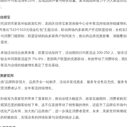
动期间平均客流增长10%，实现品牌声量与销售双赢。家乐园始终致力于为大家提供
家。
.佳得宝
依托深圳市家装补贴政策红利，龙岗区佳得宝家居体验中心全年客流持续保持稳健增长
4月推出“510个510元现金红包”主题活动，联动商场内多家商户开启联盟促销，全程
件与消费门槛限制；联盟促销则由多家商户协同发力，推出跨品类优惠套餐、满额叠加
条需求。
从单场活动综合效果来看，双重活动加持下，活动期间日均客流达 200-250 人，较非活动时
时较去年同期客流提升 7%-9%；更因商户联盟的优惠联动，有效带动了消费转化，
年客流与业绩的稳健增长奠定了坚实基础。
.美家世邦
凭借“品牌阵容强大、品类齐全一站购齐、活动丰富优惠多、服务专业售后无忧、服务专
深受消费者认可，全年客流持续增长。
国补政策为美家世邦带来了显著助力，推动业绩大幅提升。政策实施期间，消费者购买
持观望态度的顾客纷纷下单。这不仅直接带动了销售额的增长，还提升了品牌在市场中
邦优化产品布局，加大热门品类推广，进一步满足消费者需求。未来，美家世邦将继续
来的积极效应，实现业务的持续拓展与业绩的稳步上扬。