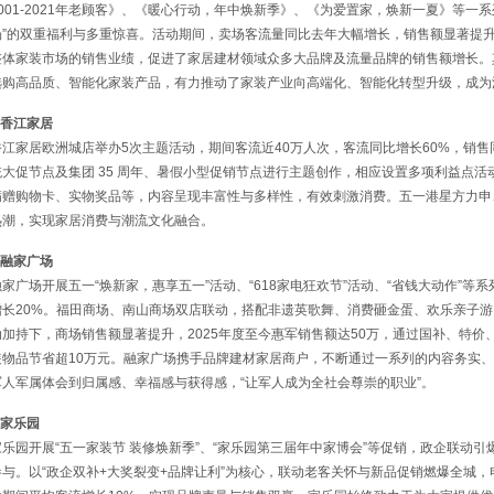
2001-2021年老顾客》、《暖心行动，年中焕新季》、《为爱置家，焕新一夏》等一
场”的双重福利与多重惊喜。活动期间，卖场客流量同比去年大幅增长，销售额显著提
整体家装市场的销售业绩，促进了家居建材领域众多大品牌及流量品牌的销售额增长。
选购高品质、智能化家装产品，有力推动了家装产业向高端化、智能化转型升级，成为
.香江家居
香江家居欧洲城店举办5次主题活动，期间客流近40万人次，客流同比增长60%，销售同
统大促节点及集团 35 周年、暑假小型促销节点进行主题创作，相应设置多项利益点活
满赠购物卡、实物奖品等，内容呈现丰富性与多样性，有效刺激消费。五一港星方力申、
热潮，实现家居消费与潮流文化融合。
.融家广场
融家广场开展五一“焕新家，惠享五一”活动、“618家电狂欢节”活动、“省钱大动作”
增长20%。福田商场、南山商场双店联动，搭配非遗英歌舞、消费砸金蛋、欢乐亲子
动加持下，商场销售额显著提升，2025年度至今惠军销售额达50万，通过国补、特
装物品节省超10万元。融家广场携手品牌建材家居商户，不断通过一系列的内容务实
军人军属体会到归属感、幸福感与获得感，“让军人成为全社会尊崇的职业”。
.家乐园
家乐园开展“五一家装节 装修焕新季”、“家乐园第三届年中家博会”等促销，政企联动
参与。以“政企双补+大奖裂变+品牌让利”为核心，联动老客关怀与新品促销燃爆全城