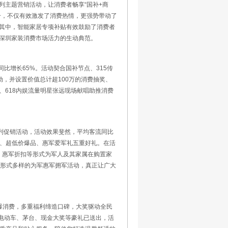
系列主题营销活动，让消费者畅享“国补+商
升，不仅有效激发了消费热情，更强势带动了
其中，智能家居专项补贴有效鼓励了消费者
深圳家装消费市场活力的生动典范。
比增长65%。活动契合国补节点、315传
动，并设置价值总计超100万的消费抽奖、
618内娱流量明星张远现场献唱助推消费
等系列促销活动，活动效果斐然，平均客流同比
游、超低价爆品、惠军爱军礼五重好礼。在活
价、惠军折扣等形式为军人及其家属在购置家
、形式多样的为军惠军拥军活动，真正让广大
引爆消费，多重福利缔造口碑，大奖驱动全民
，电动车、茅台、现金大奖等豪礼已送出，活