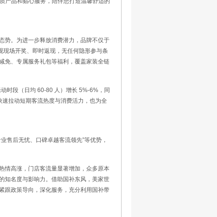
优质产品和贴心服务，陪伴您打造温馨舒适的
态势。为进一步释放消费潜力，品牌不仅于
实现现场开奖、即时返现，无任何隐形参与条
减免、专属服务礼包等福利，覆盖家装全链
段（日均 60-80 人）增长 5%-6%，同
既快速拉动短期客流热度与消费活力，也为全
业售后无忧、口碑卓越客流领先”等优势，
热情高涨，门店客流量显著增加，众多原本
的知名度与影响力。借助国补东风，美家世
紧跟政策导向，深化服务，充分利用国补带