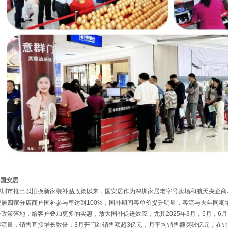
.国安居
深圳市推出以旧换新家装补贴政策以来，国安居作为深圳家居老字号卖场和航天央企商
安居四家分店商户国补参与率达到100%，国补期间客单价提升明显，客流与去年同期
补政策落地，给客户叠加更多的实惠，放大国补促进效应，尤其2025年3月，5月，6
客流量，销售直接增长数倍；3月开门红销售额超3亿元，月平均销售额突破亿元，在