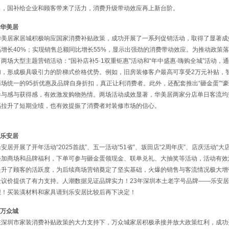
出，国补给企业和顾客带来了活力，消费升级带动效应再上新台阶。
.华美居
华美居家居城积极响应国家消费补贴政策，成功开展了一系列促销活动，取得了显著成
幅增长40%；实现销售总额同比增长55%，显示出强劲的消费带动效应。为推动政策
了两场大型主题营销活动：“国补店补5·1双重钜惠”活动和“年中盛惠·嗨购全城”活动，
加，形成极具吸引力的阶梯式价格优势。例如，旧房装修客户最高可享受2万元补贴，智
商场统一的95折优惠及品牌自身折扣，真正让利消费者。此外，还配套推出“砸金蛋”“
参与感与获得感，有效激发购物热情。两场活动成效显著，华美居两家分店单日客流均
幅拉升了短期业绩，也有效提振了消费者对装修市场的信心。
.乐安居
乐安居开展了开年活动“2025首战”、五一活动“51省”、坂田店“2周年庆”、店庆活动
叠加商场和品牌福利，下单可参与砸金蛋领现金、联单兑礼、大抽奖等活动，活动有效
提升了顾客的活跃度，为后续商场营销奠定了坚实基础，火爆的销售与客流情况极大增
金议价提供了有力支持。人潮数据见证品牌实力！23年深圳本土老字号品牌——乐安
想！买装潢材料和家具请到乐安居比较后再下决定！
.万众城
在深圳市家装消费补贴政策的大力支持下，万众城家居积极承接并放大政策红利，成功