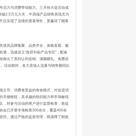
号召力与消费带动能力。三月份大促活动成
破2.5万元大关，中高端产品销售表现尤为
不仅实现了业绩的显著增长，更赢得了顾客
凭借其品牌集聚、品类齐全、体验直观、服
遇，迅速设立“政府补贴产品专区”，配备
加推出了系列让利促销、满额赠礼、免费设
情。活动期间，各大卖场人流量与销售额同比
场主导、消费者受益的有效模式，对促进消
的关键枢纽，其卓越的组织能力和市场敏锐
队，对参与活动的商户进行监督检查，敦促
会已开展专项检查300余次，覆盖400余
管控。通过严格的监督管理，既保障了财政