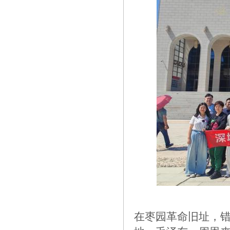
在枣园革命旧址，