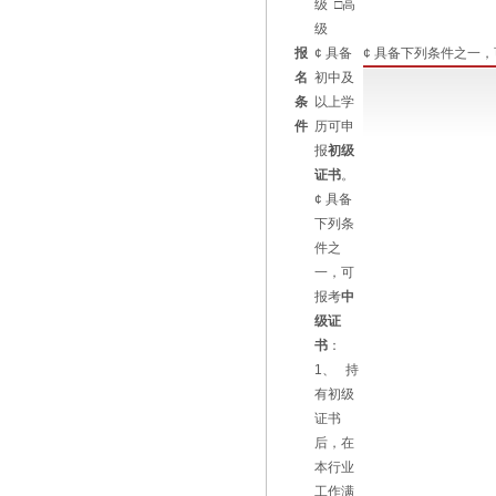
级 □高
级
报
¢ 具备
¢ 具备下列条件之一
名
初中及
条
以上学
件
历可申
报
初级
证书
。
¢ 具备
下列条
件之
一，可
报考
中
级证
书
：
1、 持
有初级
证书
后，在
本行业
工作满