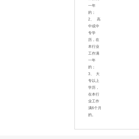
一年
的；
2、 高
中或中
专学
历，在
本行业
工作满
一年
的；
3、 大
专以上
学历，
在本行
业工作
满6个月
的。