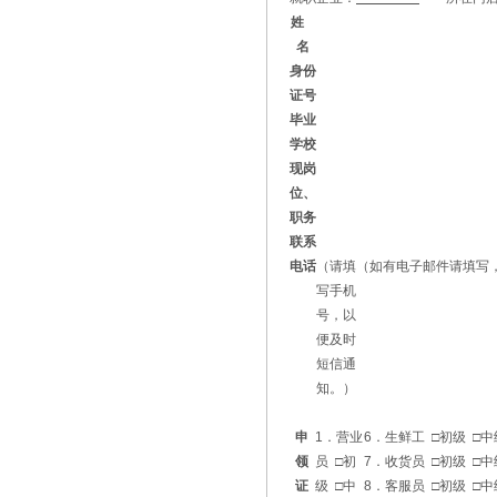
姓
名
身份
证号
毕业
学校
现岗
位、
职务
联系
电话
（请填
（如有电子邮件请填写
写手机
号，以
便及时
短信通
知。）
申
1．营业
6．生鲜工 □初级 □中
领
员 □初
7．收货员 □初级 □中
证
级 □中
8．客服员 □初级 □中