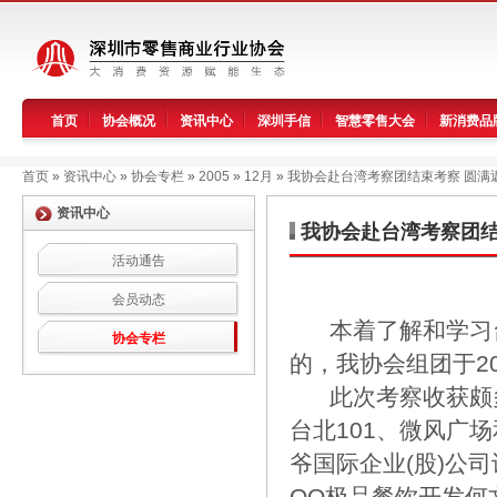
首页
协会概况
资讯中心
深圳手信
智慧零售大会
新消费品
首页
»
资讯中心
»
协会专栏
»
2005
»
12月
»
我协会赴台湾考察团结束考察 圆满
资讯中心
我协会赴台湾考察团结
活动通告
会员动态
本着了解和学习台
协会专栏
的，我协会组团于20
此次考察收获颇多
台北101、微风广
爷国际企业(股)公
QQ极品餐饮开发何