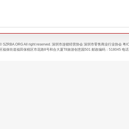
024 © SZRBA.ORG All right reserved. 深圳市连锁经营协会 深圳市零售商业行业协会
粤I
保街道福田保税区市花路8号和合大厦T8旅游创意园501 邮政编码：518045 电话：07